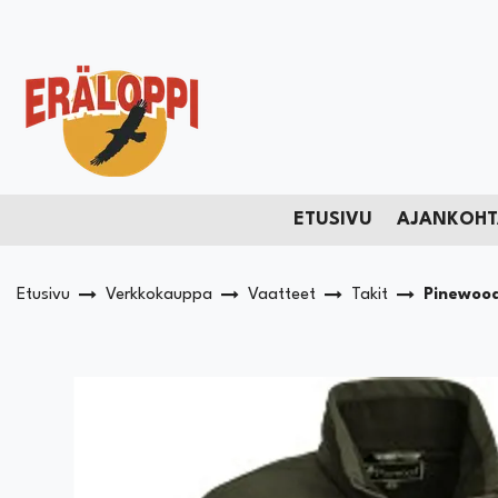
Siirry pääsisältöön
ETUSIVU
AJANKOHT
Etusivu
Verkkokauppa
Vaatteet
Takit
Pinewood