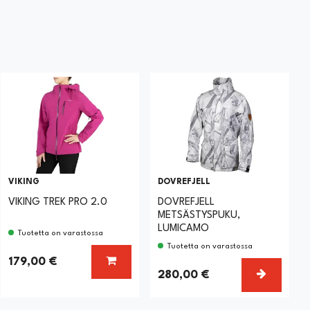
VIKING
DOVREFJELL
VIKING TREK PRO 2.0
DOVREFJELL
METSÄSTYSPUKU,
LUMICAMO
Tuotetta on varastossa
Tuotetta on varastossa
LISÄÄ KORIIN
179,00 €
SE VAIHTOEHTO
VALITSE
280,00 €