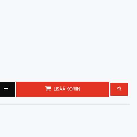
ta määrää
Vähennä määrää
LISÄÄ KORIIN