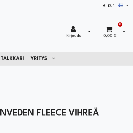
Avaa
€ EUR
0
Avaa kirjautuminen
Avaa 
Kirjaudu
0,00 €
TALKKARI
YRITYS
NVEDEN FLEECE VIHREÄ