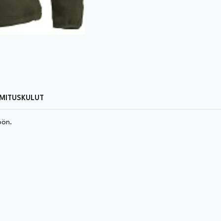
MITUSKULUT
öön.