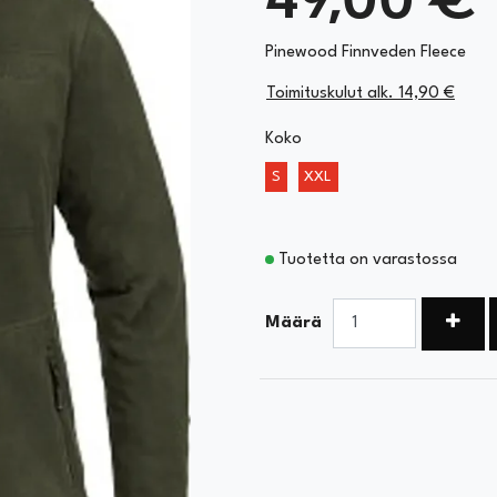
Pinewood Finnveden Fleece
Toimituskulut alk. 14,90 €
Koko
S
XXL
Tuotetta on varastossa
Kasva
Määrä