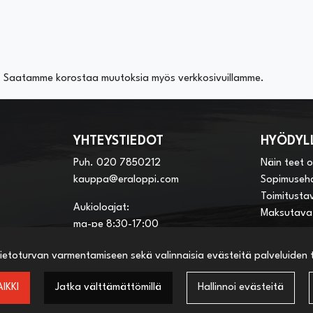
la. Saatamme korostaa muutoksia myös verkkosivuillamme.
YHTEYSTIEDOT
HYÖDYLL
Puh.
020 7850212
Näin teet 
kauppa@eraloppi.com
Sopimuseh
Toimitusta
Aukioloajat:
Maksutava
ma-pe 8:30-17:00
la 8:30-13:00
ietoturvan varmentamiseen sekä valinnaisia evästeitä palveluiden to
IKKI
Jatka välttämättömillä
Hallinnoi evästeitä