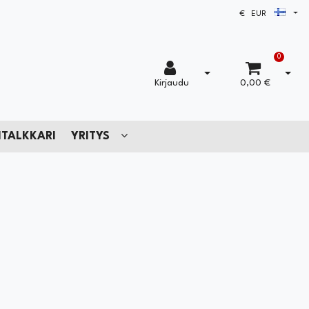
Avaa
€ EUR
0
Avaa kirjautuminen
Avaa 
Kirjaudu
0,00 €
TALKKARI
YRITYS