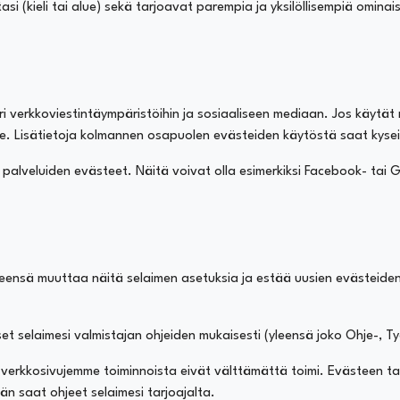
i (kieli tai alue) sekä tarjoavat parempia ja yksilöllisempiä ominai
eri verkkoviestintäympäristöihin ja sosiaaliseen mediaan. Jos käytät
e. Lisätietoja kolmannen osapuolen evästeiden käytöstä saat kysei
lveluiden evästeet. Näitä voivat olla esimerkiksi Facebook- tai G
yleensä muuttaa näitä selaimen asetuksia ja estää uusien evästeide
t selaimesi valmistajan ohjeiden mukaisesti (yleensä joko Ohje-, T
n verkkosivujemme toiminnoista eivät välttämättä toimi. Evästeen t
än saat ohjeet selaimesi tarjoajalta.