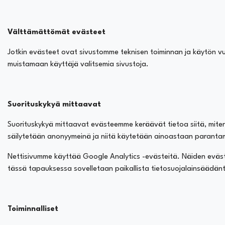
Välttämättömät evästeet
Jotkin evästeet ovat sivustomme teknisen toiminnan ja käytön vuo
muistamaan käyttäjä valitsemia sivustoja.
Suorituskykyä mittaavat
Suorituskykyä mittaavat evästeemme keräävät tietoa siitä, miten
säilytetään anonyymeinä ja niitä käytetään ainoastaan parantam
Nettisivumme käyttää Google Analytics -evästeitä. Näiden evästeid
tässä tapauksessa sovelletaan paikallista tietosuojalainsäädä
Toiminnalliset