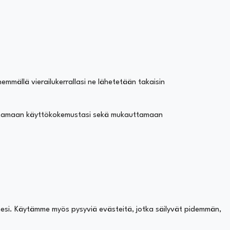
hemmällä vierailukerrallasi ne lähetetään takaisin
rantamaan käyttökokemustasi sekä mukauttamaan
aimesi. Käytämme myös pysyviä evästeitä, jotka säilyvät pidemmän,