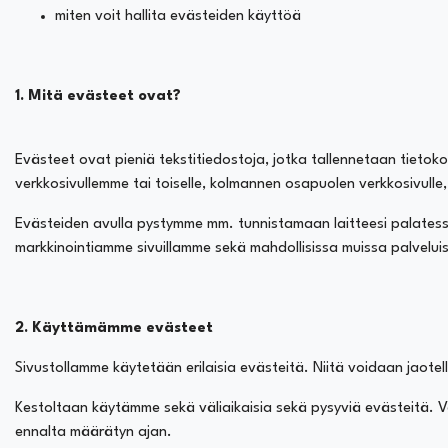
miten voit hallita evästeiden käyttöä
1. Mitä evästeet ovat?
Evästeet ovat pieniä tekstitiedostoja, jotka tallennetaan tietokone
verkkosivullemme tai toiselle, kolmannen osapuolen verkkosivulle
Evästeiden avulla pystymme mm. tunnistamaan laitteesi palates
markkinointiamme sivuillamme sekä mahdollisissa muissa palvelui
2. Käyttämämme evästeet
Sivustollamme käytetään erilaisia evästeitä. Niitä voidaan jaote
Kestoltaan käytämme sekä väliaikaisia sekä pysyviä evästeitä. Vä
ennalta määrätyn ajan.