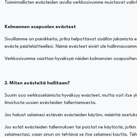
Toiminnallisten evästeiden avulla verkkosivumme muistavat valintas
Kolmannen osapuolen evästeet
Sivuillamme on painikkeita, jotka helpottavat sisällön jakamista 
eväste päätelaitteellesi. Nämä evästeet eivät ole hallinnassamm
Verkkosivumme saattaa hyväksyä näiden kolmansien osapuolten pa
3. Miten evästeitä hallitaan?
Suurin osa verkkoselaimista hyväksyy evästeet, mutta voit itse 
ilmoitusta uusien evästeiden tallentamisesta.
Jos haluat selaimesi estävän evästeiden käytön, määritä asetukse
Jos estät evästeiden tallennuksen tai poistat ne käytöstä, jotki
selaimestasi, vaan sinun on tehtävä se itse selaimesi kautta. Täh