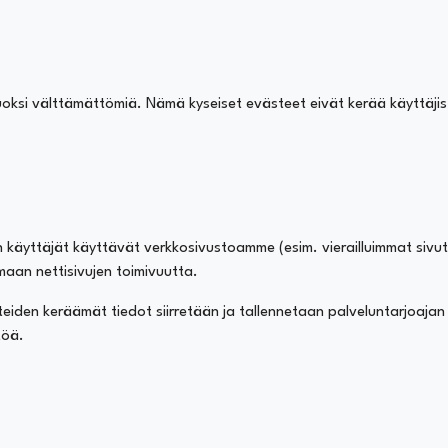
ksi välttämättömiä. Nämä kyseiset evästeet eivät kerää käyttäjistä
 käyttäjät käyttävät verkkosivustoamme (esim. vierailluimmat sivut
aan nettisivujen toimivuutta.
en keräämät tiedot siirretään ja tallennetaan palveluntarjoajan palv
ntöä.