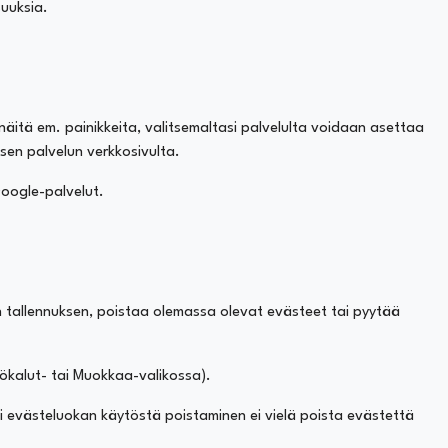
suuksia.
 näitä em. painikkeita, valitsemaltasi palvelulta voidaan asettaa
sen palvelun verkkosivulta.
oogle-palvelut.
n tallennuksen, poistaa olemassa olevat evästeet tai pyytää
yökalut- tai Muokkaa-valikossa).
ai evästeluokan käytöstä poistaminen ei vielä poista evästettä