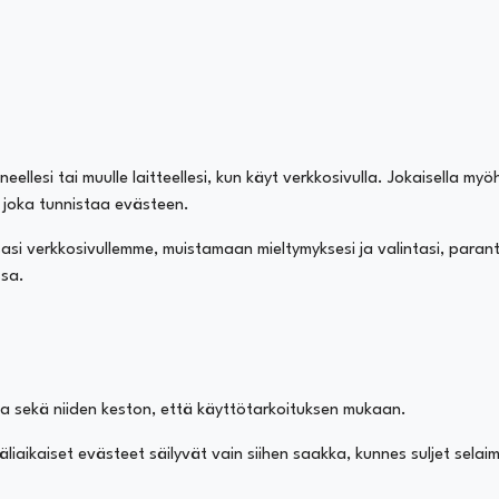
ellesi tai muulle laitteellesi, kun käyt verkkosivulla. Jokaisella myö
, joka tunnistaa evästeen.
sasi verkkosivullemme, muistamaan mieltymyksesi ja valintasi, pa
ssa.
lla sekä niiden keston, että käyttötarkoituksen mukaan.
liaikaiset evästeet säilyvät vain siihen saakka, kunnes suljet sel