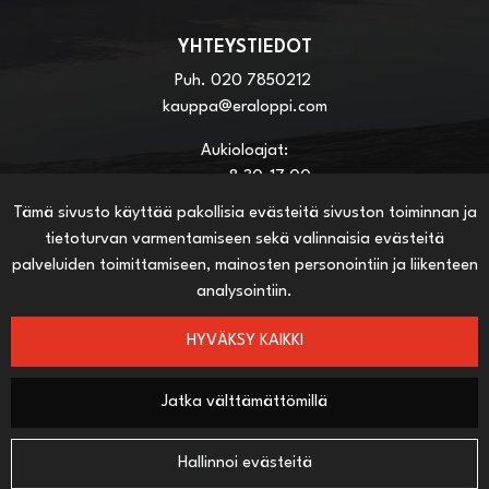
YHTEYSTIEDOT
Puh.
020 7850212
kauppa@eraloppi.com
Aukioloajat:
ma-pe 8:30-17:00
la 8:30-13:00
Tämä sivusto käyttää pakollisia evästeitä sivuston toiminnan ja
tietoturvan varmentamiseen sekä valinnaisia evästeitä
palveluiden toimittamiseen, mainosten personointiin ja liikenteen
HYÖDYLLISIÄ LINKKEJÄ
analysointiin.
Näin teet ostoksia verkkokaupassa
Sopimusehdot
HYVÄKSY KAIKKI
Toimitustavat
Maksutavat
Jatka välttämättömillä
Hallinnoi evästeitä
SEURAA SOSIAALISESSA MEDIASSA