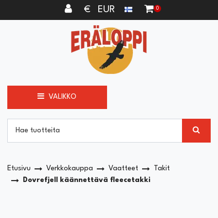
Siirry pääsisältöön
€ EUR
0
VALIKKO
Etusivu
Verkkokauppa
Vaatteet
Takit
Dovrefjell käännettävä fleecetakki