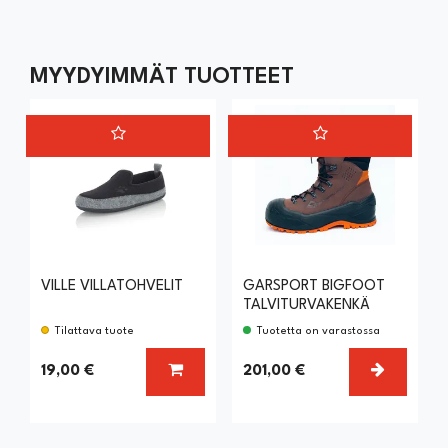
MYYDYIMMÄT TUOTTEET
VILLE VILLATOHVELIT
GARSPORT BIGFOOT
TALVITURVAKENKÄ
Tilattava tuote
Tuotetta on varastossa
LISÄÄ KORIIN
VALITSE
19,00 €
201,00 €