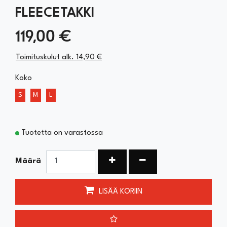
FLEECETAKKI
119,00 €
Toimituskulut alk. 14,90 €
Koko
S
M
L
Tuotetta on varastossa
Kasvata määrää
Vähennä määrää
Määrä
LISÄÄ KORIIN