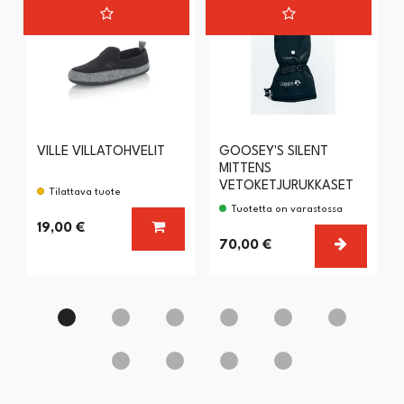
VILLE VILLATOHVELIT
GOOSEY'S SILENT
MITTENS
VETOKETJURUKKASET
Tilattava tuote
Tuotetta on varastossa
LISÄÄ KORIIN
19,00 €
VALITSE
70,00 €