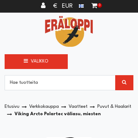
Siirry pääsisältöön
€ EUR
0
VALIKKO
Etusivu
Verkkokauppa
Vaatteet
Puvut & Haalarit
Viking Arcto Polartec väliasu, miesten