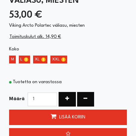
VÄLIASU, MIESTEN
53,00 €
Viking Arcto Polartec väliasu, miesten
Toimituskulut alk. 14,90 €
Koko
M
L
XL
XXL
Tuotetta on varastossa
Kasvata määrää
Vähennä määrää
Määrä
LISÄÄ KORIIN