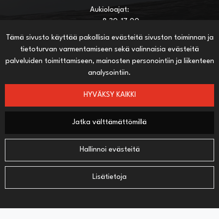
Aukioloajat:
ma-pe 8:30-17:00
la 8:30-13:00
Tämä sivusto käyttää pakollisia evästeitä sivuston toiminnan ja
tietoturvan varmentamiseen sekä valinnaisia evästeitä
palveluiden toimittamiseen, mainosten personointiin ja liikenteen
HYÖDYLLISIÄ LINKKEJÄ
analysointiin.
Näin teet ostoksia verkkokaupassa
Sopimusehdot
HYVÄKSY KAIKKI
Toimitustavat
Maksutavat
Jatka välttämättömillä
Hallinnoi evästeitä
SEURAA SOSIAALISESSA MEDIASSA
Facebook
Lisätietoja
© 2025 Eräloppi. All rights reserved. Site by
atFlow Oy