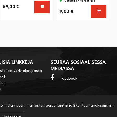
Tuotetta on varastossa
KORIIN
LISÄÄ KORIIN
59,00 €
LISÄÄ KO
9,00 €
ISIÄ LINKKEJÄ
SEURAA SOSIAALISESSA
MEDIASSA
ostoksia verkkokaupassa
dot
Facebook
vat
t
imittamiseen, mainosten personointiin ja liikenteen analysointiin.