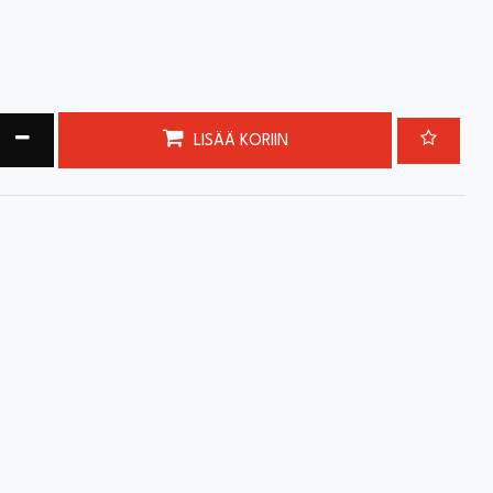
ta määrää
Vähennä määrää
LISÄÄ KORIIN