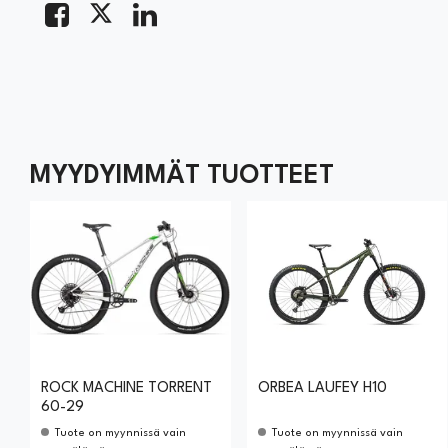
MYYDYIMMÄT TUOTTEET
ROCK MACHINE TORRENT
ORBEA LAUFEY H10
60-29
Tuote on myynnissä vain
Tuote on myynnissä vain