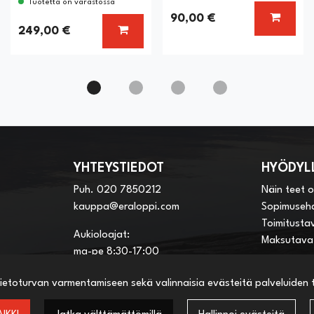
Tuotetta on varastossa
LISÄÄ 
90,00 €
TSE VAIHTOEHTO
LISÄÄ KORIIN
249,00 €
YHTEYSTIEDOT
HYÖDYLL
Puh.
020 7850212
Näin teet 
kauppa@eraloppi.com
Sopimuseh
Toimitusta
Aukioloajat:
Maksutava
ma-pe 8:30-17:00
la 8:30-13:00
ietoturvan varmentamiseen sekä valinnaisia evästeitä palveluiden to