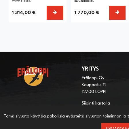
myymälässä.
myymälässä.
VALITSE VAIHTOEHTO
VALI
1 314,00 €
1 770,00 €
YRITYS
Eräloppi Oy
Kauppatie 11
12700 LOPPI
Sijainti kartalla
Tämä sivusto käyttää pakollisia evästeitä sivuston toiminnan ja t