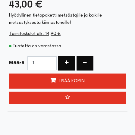
43,00 €
Hyödyllinen tietopaketti metsästäjille ja kaikille
metsästyksestä kiinnostuneille!
Toimituskulut alk. 14,90 €
Tuotetta on varastossa
Kasvata määrää
Vähennä määrää
Määrä
LISÄÄ KORIIN