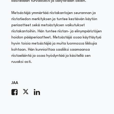
käsitellään turvallisesti ja säilytetään oikein.
Metsästäjä ymmärtää riistakantojen seurannan ja
riistatiedon merkityksen ja tuntee kestävän käytön
periaatteet sekä metsästyksen vaikutukset
riistakantoihin. Hän tuntee riistan- ja elinympäristöjen
hoidon pääperiaatteet. Metsästäjä osaa käyttäytyä
hyvin toisia metsästäjiä ja muita luonnossa liikkujia
kohtaan. Hän kunnioittaa saaliiksi saamaansa
riistaeläintä ja osaa hyödyntää ja käsitellä sen
ruuaksi asti.
JAA