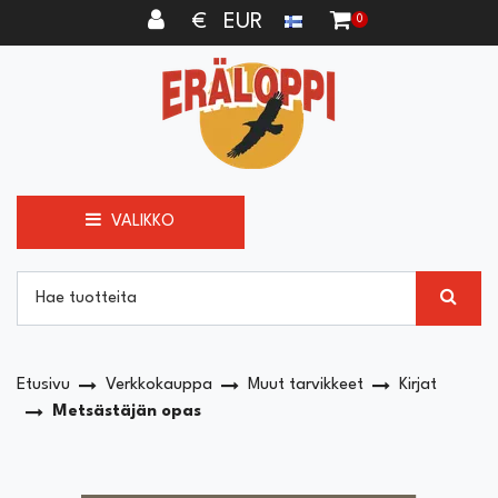
Siirry pääsisältöön
€ EUR
0
VALIKKO
Etusivu
Verkkokauppa
Muut tarvikkeet
Kirjat
Metsästäjän opas