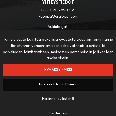
YHTEYSTIEDOT
Puh.
020 7850212
kauppa@eraloppi.com
Aukioloajat:
ma-pe 8:30-17:00
la 8:30-13:00
Tämä sivusto käyttää pakollisia evästeitä sivuston toiminnan ja
tietoturvan varmentamiseen sekä valinnaisia evästeitä
palveluiden toimittamiseen, mainosten personointiin ja liikenteen
HYÖDYLLISIÄ LINKKEJÄ
analysointiin.
Näin teet ostoksia verkkokaupassa
HYVÄKSY KAIKKI
Sopimusehdot
Toimitustavat
Maksutavat
Jatka välttämättömillä
Hallinnoi evästeitä
SEURAA SOSIAALISESSA MEDIASSA
Facebook
Lisätietoja