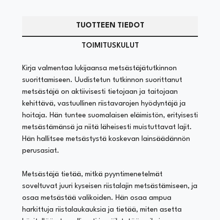
TUOTTEEN TIEDOT
TOIMITUSKULUT
Kirja valmentaa lukijaansa metsästäjätutkinnon
suorittamiseen. Uudistetun tutkinnon suorittanut
metsästäjä on aktiivisesti tietojaan ja taitojaan
kehittävä, vastuullinen riistavarojen hyödyntäjä ja
hoitaja. Hän tuntee suomalaisen eläimistön, erityisesti
metsästämänsä ja niitä läheisesti muistuttavat lajit.
Hän hallitsee metsästystä koskevan lainsäädännön
perusasiat.
Metsästäjä tietää, mitkä pyyntimenetelmät
soveltuvat juuri kyseisen riistalajin metsästämiseen, ja
osaa metsästää valikoiden. Hän osaa ampua
harkittuja riistalaukauksia ja tietää, miten asetta