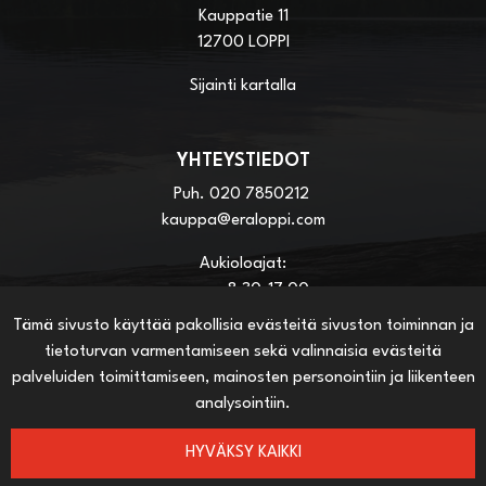
Kauppatie 11
12700 LOPPI
Sijainti kartalla
YHTEYSTIEDOT
Puh.
020 7850212
kauppa@eraloppi.com
Aukioloajat:
ma-pe 8:30-17:00
la 8:30-13:00
Tämä sivusto käyttää pakollisia evästeitä sivuston toiminnan ja
tietoturvan varmentamiseen sekä valinnaisia evästeitä
palveluiden toimittamiseen, mainosten personointiin ja liikenteen
HYÖDYLLISIÄ LINKKEJÄ
analysointiin.
Näin teet ostoksia verkkokaupassa
Sopimusehdot
HYVÄKSY KAIKKI
Toimitustavat