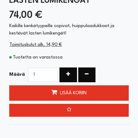
LASTEN LUMIKENGÄT
74,00 €
Kaikille kenkätyypeille sopivat, huippulaadukkaat ja
kestävät lasten lumikengät!
Toimituskulut alk. 14,90 €
Tuotetta on varastossa
Kasvata määrää
Vähennä määrää
Määrä
LISÄÄ KORIIN