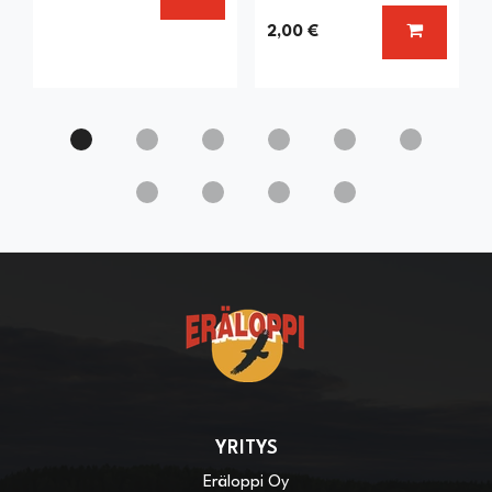
LISÄÄ KO
2,00 €
YRITYS
Eräloppi Oy