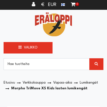
Siirry pääsisältöön
€ EUR
0
VALIKKO
Etusivu
Verkkokauppa
Vapaa-aika
Lumikengät
Morpho TriMove XS Kids lasten lumikengät