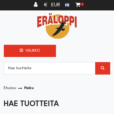
Siirry pääsisältöön
€ EUR
0
VALIKKO
Etusivu
Haku
HAE TUOTTEITA