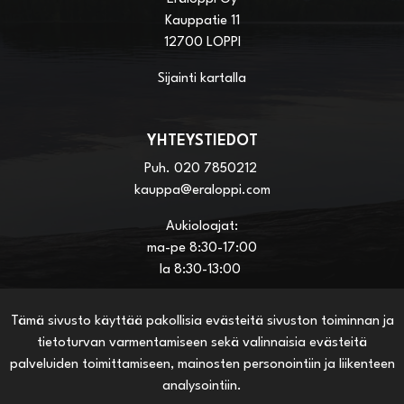
Kauppatie 11
12700 LOPPI
Sijainti kartalla
YHTEYSTIEDOT
Puh.
020 7850212
kauppa@eraloppi.com
Aukioloajat:
ma-pe 8:30-17:00
la 8:30-13:00
Tämä sivusto käyttää pakollisia evästeitä sivuston toiminnan ja
HYÖDYLLISIÄ LINKKEJÄ
tietoturvan varmentamiseen sekä valinnaisia evästeitä
Näin teet ostoksia verkkokaupassa
palveluiden toimittamiseen, mainosten personointiin ja liikenteen
Sopimusehdot
analysointiin.
Toimitustavat