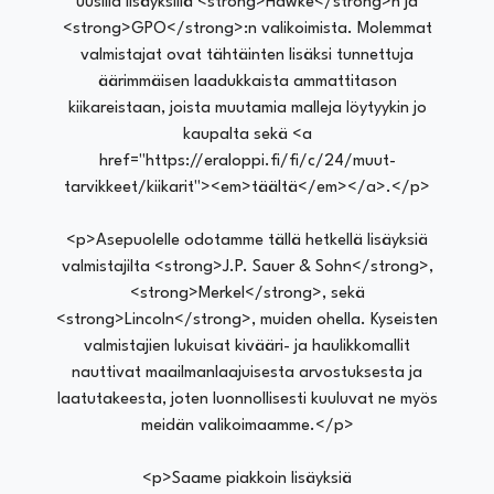
uusilla lisäyksillä <strong>Hawke</strong>n ja
<strong>GPO</strong>:n valikoimista. Molemmat
valmistajat ovat tähtäinten lisäksi tunnettuja
äärimmäisen laadukkaista ammattitason
kiikareistaan, joista muutamia malleja löytyykin jo
kaupalta sekä <a
href="https://eraloppi.fi/fi/c/24/muut-
tarvikkeet/kiikarit"><em>täältä</em></a>.</p>
<p>Asepuolelle odotamme tällä hetkellä lisäyksiä
valmistajilta <strong>J.P. Sauer & Sohn</strong>,
<strong>Merkel</strong>, sekä
<strong>Lincoln</strong>, muiden ohella. Kyseisten
valmistajien lukuisat kivääri- ja haulikkomallit
nauttivat maailmanlaajuisesta arvostuksesta ja
laatutakeesta, joten luonnollisesti kuuluvat ne myös
meidän valikoimaamme.</p>
<p>Saame piakkoin lisäyksiä