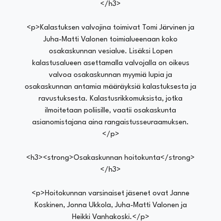
</h3>
<p>Kalastuksen valvojina toimivat Tomi Järvinen ja
Juha-Matti Valonen toimialueenaan koko
osakaskunnan vesialue. Lisäksi Lopen
kalastusalueen asettamalla valvojalla on oikeus
valvoa osakaskunnan myymiä lupia ja
osakaskunnan antamia määräyksiä kalastuksesta ja
ravustuksesta. Kalastusrikkomuksista, jotka
ilmoitetaan poliisille, vaatii osakaskunta
asianomistajana aina rangaistusseuraamuksen.
</p>
<h3><strong>Osakaskunnan hoitokunta</strong>
</h3>
<p>Hoitokunnan varsinaiset jäsenet ovat Janne
Koskinen, Jonna Ukkola, Juha-Matti Valonen ja
Heikki Vanhakoski.</p>