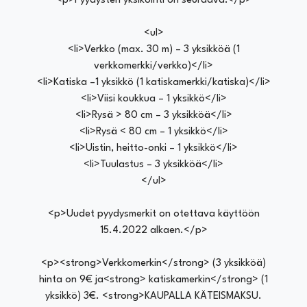
<p>Pyydysten yksiköinti on seuraava:</p>
<ul>
<li>Verkko (max. 30 m) – 3 yksikköä (1
verkkomerkki/verkko)</li>
<li>Katiska –1 yksikkö (1 katiskamerkki/katiska)</li>
<li>Viisi koukkua – 1 yksikkö</li>
<li>Rysä > 80 cm – 3 yksikköä</li>
<li>Rysä < 80 cm – 1 yksikkö</li>
<li>Uistin, heitto-onki – 1 yksikkö</li>
<li>Tuulastus – 3 yksikköä</li>
</ul>
<p>Uudet pyydysmerkit on otettava käyttöön
15.4.2022 alkaen.</p>
<p><strong>Verkkomerkin</strong> (3 yksikköä)
hinta on 9€ ja<strong> katiskamerkin</strong> (1
yksikkö) 3€. <strong>KAUPALLA KÄTEISMAKSU.