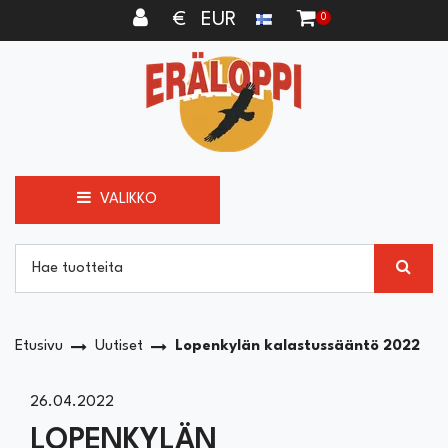
Siirry pääsisältöön
€ EUR
0
VALIKKO
Etusivu
Uutiset
Lopenkylän kalastussääntö 2022
26.04.2022
LOPENKYLÄN