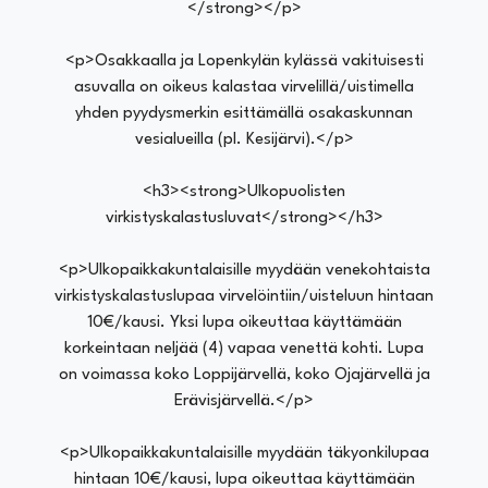
</strong></p>
<p>Osakkaalla ja Lopenkylän kylässä vakituisesti
asuvalla on oikeus kalastaa virvelillä/uistimella
yhden pyydysmerkin esittämällä osakaskunnan
vesialueilla (pl. Kesijärvi).</p>
<h3><strong>Ulkopuolisten
virkistyskalastusluvat</strong></h3>
<p>Ulkopaikkakuntalaisille myydään venekohtaista
virkistyskalastuslupaa virvelöintiin/uisteluun hintaan
10€/kausi. Yksi lupa oikeuttaa käyttämään
korkeintaan neljää (4) vapaa venettä kohti. Lupa
on voimassa koko Loppijärvellä, koko Ojajärvellä ja
Erävisjärvellä.</p>
<p>Ulkopaikkakuntalaisille myydään täkyonkilupaa
hintaan 10€/kausi, lupa oikeuttaa käyttämään