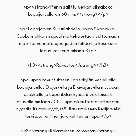
<p><strong>Pienin sallittu verkon silmäkoko
Loppijärvellä on 60 mm.</strong></p>
<p>Loppijärven Kuljunlahdella, linjan Sikonokka-
Saukonnokka sisäpuolella kehotetaan välttämään
moottoriveneellä ajoa jäiden lähdön ja kesäkuun
lopun välisenä aikana.</p>
<h3><strong>Ravustus</strong></h3>
<p>Lupaa ravustukseen Lopenkylän vesialuella
Loppijärvellä, Ojajärvellä ja Erävisjärvellä myydään
osakkaille ja Lopenkylän kylässä vakituisesti
asuvalle hintaan 30€. Lupa oikeuttaa asettamaan
pyyntiin 10 rapupyydystä. Ravustukseen Kesijärvellä
tarvitaan erillinen järvikohtainen lupa.</p>
<h3><strong>Kalastuksen valvonta</strong>