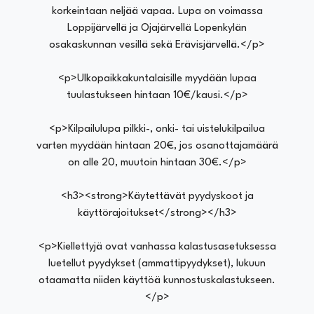
korkeintaan neljää vapaa. Lupa on voimassa
Loppijärvellä ja Ojajärvellä Lopenkylän
osakaskunnan vesillä sekä Erävisjärvellä.</p>
<p>Ulkopaikkakuntalaisille myydään lupaa
tuulastukseen hintaan 10€/kausi.</p>
<p>Kilpailulupa pilkki-, onki- tai uistelukilpailua
varten myydään hintaan 20€, jos osanottajamäärä
on alle 20, muutoin hintaan 30€.</p>
<h3><strong>Käytettävät pyydyskoot ja
käyttörajoitukset</strong></h3>
<p>Kiellettyjä ovat vanhassa kalastusasetuksessa
luetellut pyydykset (ammattipyydykset), lukuun
otaamatta niiden käyttöä kunnostuskalastukseen.
</p>