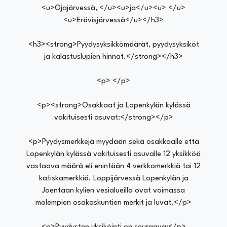
<u>Ojajärvessä, </u><u>ja</u><u> </u>
<u>Erävisjärvessä</u></h3>
<h3><strong>Pyydysyksikkömäärät, pyydysyksiköt
ja kalastuslupien hinnat.</strong></h3>
<p> </p>
<p><strong>Osakkaat ja Lopenkylän kylässä
vakituisesti asuvat:</strong></p>
<p>Pyydysmerkkejä myydään sekä osakkaalle että
Lopenkylän kylässä vakituisesti asuvalle 12 yksikköä
vastaava määrä eli enintään 4 verkkomerkkiä tai 12
katiskamerkkiä. Loppijärvessä Lopenkylän ja
Joentaan kylien vesialueilla ovat voimassa
molempien osakaskuntien merkit ja luvat.</p>