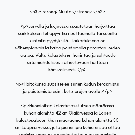
<h3><strong>Muuta</strong></h3>
<p>Järvellä ja Isojoessa ssaatetaan harjoittaa
särkikalojen tehopyyntiä nuottaamalla tai suurilla
kiinteillä pyydyksillä. Tarkoituksena on
vähempiarvoista kalaa poistamalla parantaa veden
laatua. Vältä kalastuksen häirintää ja suhtaudu
siitä mahdollisesti aiheutuvaan haittaan
kärsivällisesti.</p>
<p>Hoitokunta suosittelee särjen kudun keräämistä
ja poistamista esim. kututurojen avulla.</p>
<p>Huomioikaa kalastusasetuksen määräämä
kuhan alamitta 42 cm Ojajärvessä ja Lopen
kalastusalueen khs:n määräämä kuhan alamitta 50
cm Loppijärvessä, jota pienempiä kuhia ei saa ottaa