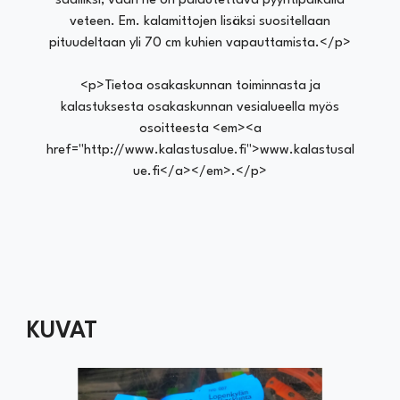
saaliiksi, vaan ne on palautettava pyyntipaikalla
veteen. Em. kalamittojen lisäksi suositellaan
pituudeltaan yli 70 cm kuhien vapauttamista.</p>
<p>Tietoa osakaskunnan toiminnasta ja
kalastuksesta osakaskunnan vesialueella myös
osoitteesta <em><a
href="http://www.kalastusalue.fi">www.kalastusal
ue.fi</a></em>.</p>
KUVAT