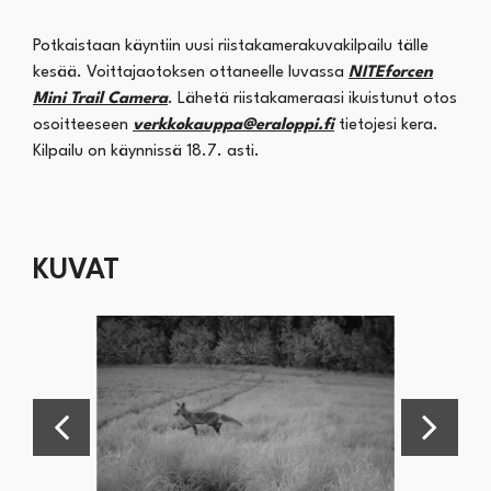
Potkaistaan käyntiin uusi riistakamerakuvakilpailu tälle
kesää. Voittajaotoksen ottaneelle luvassa
NITEforcen
Mini Trail Camera
. Lähetä riistakameraasi ikuistunut otos
osoitteeseen
verkkokauppa@eraloppi.fi
tietojesi kera.
Kilpailu on käynnissä 18.7. asti.
KUVAT