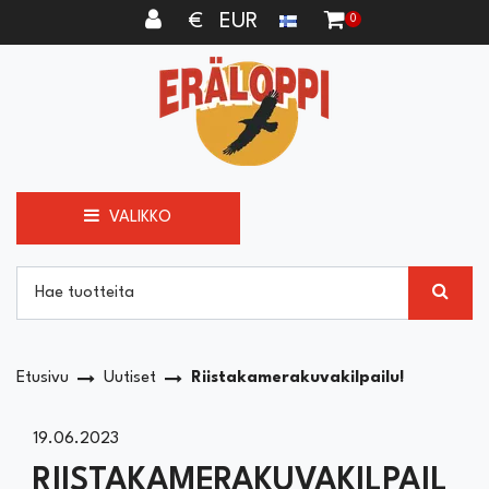
Siirry pääsisältöön
€ EUR
0
VALIKKO
Etusivu
Uutiset
Riistakamerakuvakilpailu!
19.06.2023
RIISTAKAMERAKUVAKILPAIL