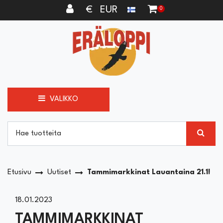
Siirry pääsisältöön
€ EUR
0
VALIKKO
Etusivu
Uutiset
Tammimarkkinat Lauantaina 21.1!
18.01.2023
TAMMIMARKKINAT