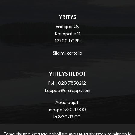
YRITYS
Eräloppi Oy
Kauppatie 11
12700 LOPPI
Sijainti kartalla
YHTEYSTIEDOT
Puh.
020 7850212
kauppa@eraloppi.com
Aukioloajat:
ma-pe 8:30-17:00
la 8:30-13:00
Tämä sivusto käyttää pakollisia evästeitä sivuston toiminnan ja