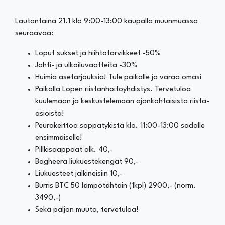
Lautantaina 21.1 klo 9:00-13:00 kaupalla muunmuassa
seuraavaa:
Loput sukset ja hiihtotarvikkeet -50%
Jahti- ja ulkoiluvaatteita -30%
Huimia asetarjouksia! Tule paikalle ja varaa omasi
Paikalla Lopen riistanhoitoyhdistys. Tervetuloa
kuulemaan ja keskustelemaan ajankohtaisista riista-
asioista!
Peurakeittoa soppatykistä klo. 11:00-13:00 sadalle
ensimmäiselle!
Pillkisaappaat alk. 40,-
Bagheera liukuestekengät 90,-
Liukuesteet jalkineisiin 10,-
Burris BTC 50 lämpötähtäin (1kpl) 2900,- (norm.
3490,-)
Sekä paljon muuta, tervetuloa!