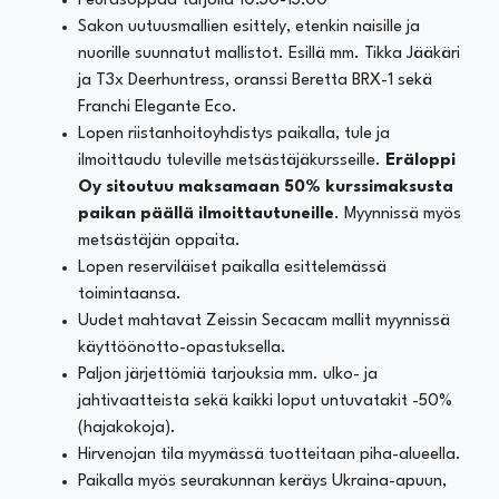
Peurasoppaa tarjolla 10:30-13:00
Sakon uutuusmallien esittely, etenkin naisille ja
nuorille suunnatut mallistot. Esillä mm. Tikka Jääkäri
ja T3x Deerhuntress, oranssi Beretta BRX-1 sekä
Franchi Elegante Eco.
Lopen riistanhoitoyhdistys paikalla, tule ja
ilmoittaudu tuleville metsästäjäkursseille.
Eräloppi
Oy sitoutuu maksamaan 50% kurssimaksusta
paikan päällä ilmoittautuneille
. Myynnissä myös
metsästäjän oppaita.
Lopen reserviläiset paikalla esittelemässä
toimintaansa.
Uudet mahtavat Zeissin Secacam mallit myynnissä
käyttöönotto-opastuksella.
Paljon järjettömiä tarjouksia mm. ulko- ja
jahtivaatteista sekä kaikki loput untuvatakit -50%
(hajakokoja).
Hirvenojan tila myymässä tuotteitaan piha-alueella.
Paikalla myös seurakunnan keräys Ukraina-apuun,