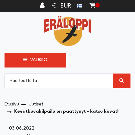
Siirry pääsisältöön
€ EUR
0
VALIKKO
Etusivu
Uutiset
Kevätkuvakilpailu on päättynyt - katso kuvat!
03.06.2022