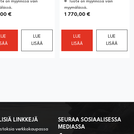
te on myynnissä vain
Tuote on myynnissä vain
lässä.
myymälässä.
,00 €
1 770,00 €
LUE
LUE
LUE
LUE
ISÄÄ
LISÄÄ
LISÄÄ
LISÄÄ
ISIÄ LINKKEJÄ
SEURAA SOSIAALISESSA
MEDIASSA
ostoksia verkkokaupassa