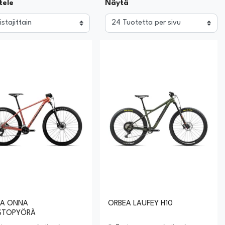
tele
Näytä
EA ONNA
ORBEA LAUFEY H10
STOPYÖRÄ