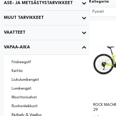
Kategoria
ASE- JA METSÄSTYSTARVIKKEET
MUUT TARVIKKEET
VAATTEET
VAPAA-AIKA
Frisbeegolf
Keittiö
Liukulumikengät
Lumikengät
Moottorisahat
ROCK MACHI
Ruohonleikkurit
29
Retkeily & Vaellus