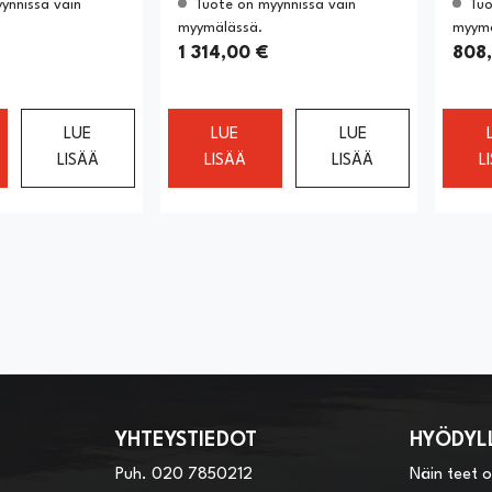
ynnissä vain
Tuote on myynnissä vain
Tuo
myymälässä.
myymä
1 314,00 €
808
LUE
LUE
LUE
LISÄÄ
LISÄÄ
LISÄÄ
L
YHTEYSTIEDOT
HYÖDYLL
Puh.
020 7850212
Näin teet 