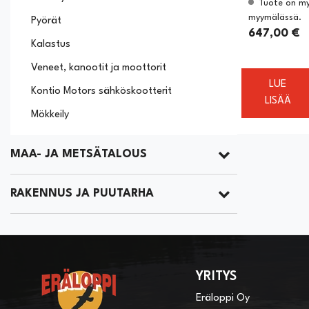
Tuote on my
myymälässä.
Pyörät
647,00 €
Kalastus
Veneet, kanootit ja moottorit
LUE
Kontio Motors sähköskootterit
LISÄÄ
Mökkeily
MAA- JA METSÄTALOUS
RAKENNUS JA PUUTARHA
YRITYS
Eräloppi Oy