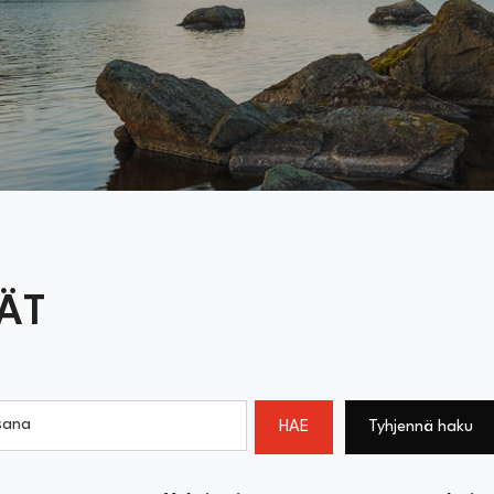
ÄT
sana
HAE
Tyhjennä haku